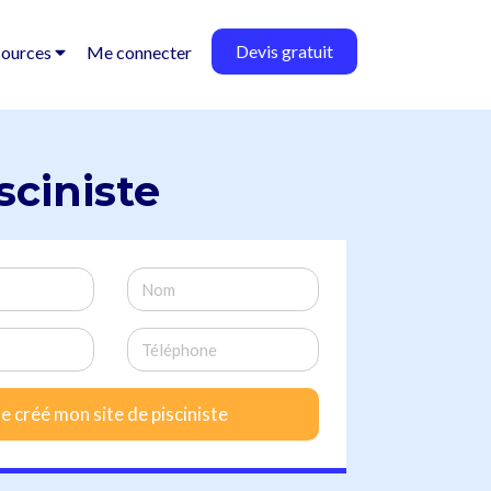
Devis gratuit
sources
Me connecter
sciniste
Je créé mon site de pisciniste