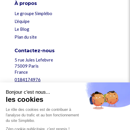
À propos
Le groupe Simplébo
L'équipe
Le Blog
Plan du site
Contactez-nous
5 rue Jules Lefebvre
75009
Paris
France
0184174976
support@simplebo.fr
Bonjour c'est nous...
les cookies
Légal
Mentions légales
Le rôle des cookies est de contribuer à
l'analyse du trafic et au bon fonctionnement
Conditions générales
du site Simplébo.
Charte des cookies
Zéro cookie publicitaire, c'est promis !