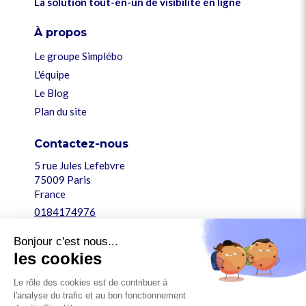
La solution tout-en-un de visibilité en ligne
À propos
Le groupe Simplébo
L'équipe
Le Blog
Plan du site
Contactez-nous
5 rue Jules Lefebvre
75009
Paris
France
0184174976
support@simplebo.fr
Bonjour c'est nous...
les cookies
Légal
Le rôle des cookies est de contribuer à
Mentions légales
l'analyse du trafic et au bon fonctionnement
Conditions générales