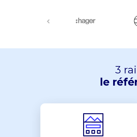
3 ra
le réf