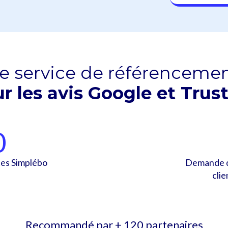
e service de référenceme
ur les avis Google et Trus
0
ites Simplébo
Demande d
cli
Recommandé par + 120 partenaires