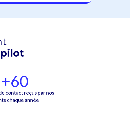
nt
tpilot
+
60
e contact reçus par nos
ents chaque année