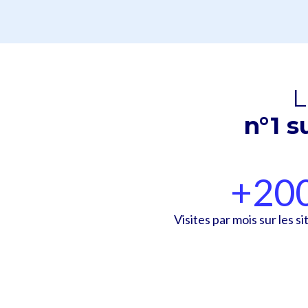
L
n°1 s
+
20
Visites par mois sur les s