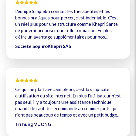
L'équipe Simplébo connait les thérapeutes et les
bonnes pratiques pour percer, c'est indéniable. C'est
un réel plus pour une structure comme Khépri Santé
de pouvoir proposer une telle formation. En plus
d'être un avantage supplémentaires pour nos
membres, c'est un réel service qui leur est rendu :
Société SophroKhepri SAS
conseils pratiques, exemples concrets, mises en
situation. Chaque thérapeute est ressorti de la
formation avec une liste de conseils à appliquer. Je
remercie Simplébo et recommande cette formation à
toutes les structures qui souhaitent ajouter un volet
communication à leur calendrier.
Ce qui me plaît avec Simplebo, c'est la simplicité
d'utilisation du site internet. En plus l'utilisateur n'est
pas seul, il y a toujours une assistance technique
quand il le faut. Je recommande au commerçants qui
n'ont pas beaucoup de temps et avec un petit budget,
on peut avoir son propre site internet complet.
Tri hung VUONG