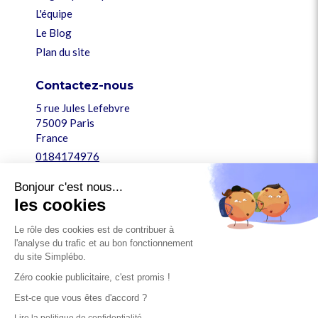
L'équipe
Le Blog
Plan du site
Contactez-nous
5 rue Jules Lefebvre
75009
Paris
France
0184174976
support@simplebo.fr
Bonjour c'est nous...
les cookies
Légal
Le rôle des cookies est de contribuer à
Mentions légales
l'analyse du trafic et au bon fonctionnement
Conditions générales
du site Simplébo.
Charte des cookies
Zéro cookie publicitaire, c'est promis !
Confidentialité des données
Est-ce que vous êtes d'accord ?