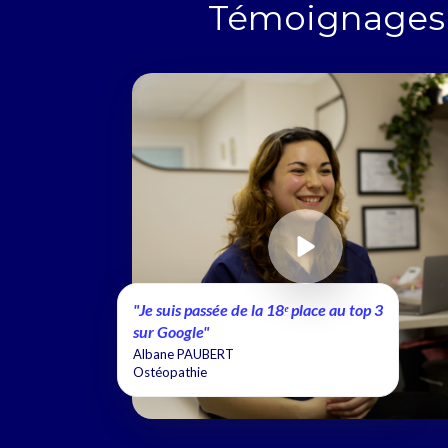
Témoignages 
"Je suis passée de la 18ᵉ place au top 3
sur Google"
Albane PAUBERT
Ostéopathie