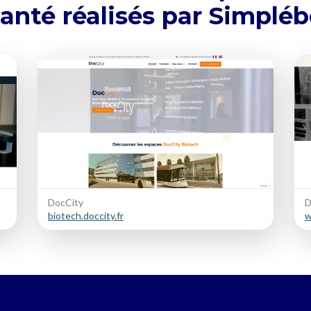
anté réalisés par Simplé
DocCity
D
biotech.doccity.fr
w